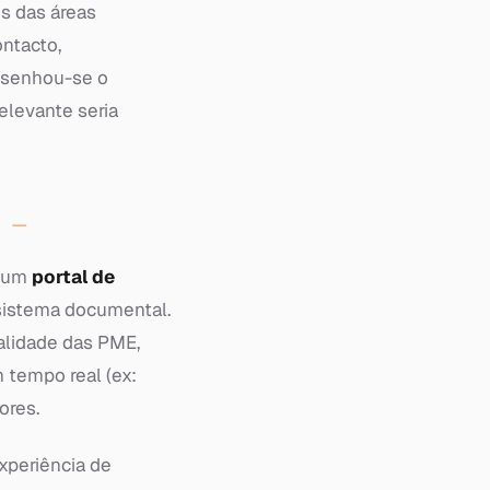
s das áreas
ontacto,
desenhou-se o
elevante seria
r um
portal de
sistema documental.
alidade das PME,
m tempo real (ex:
ores.
experiência de