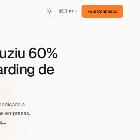
Fale Connosco
🇵🇹 PT
duziu 60%
arding de
dedicada à
as empresas.
...