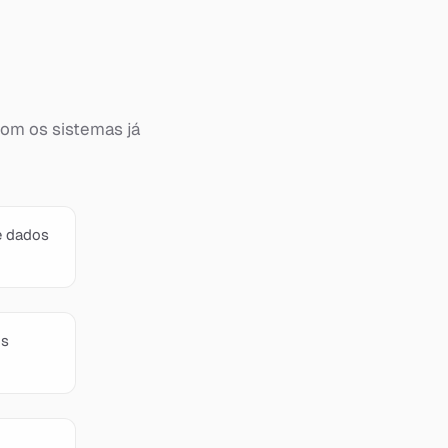
 com os sistemas já
e dados
os