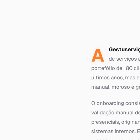
A
Gestuservi
de serviços 
portefólio de 180 c
últimos anos, mas e
manual, moroso e ger
O onboarding consi
validação manual de
presenciais, origina
sistemas internos. 