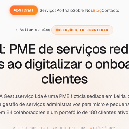
Serviços
Portfólio
Sobre Nós
Blog
Contacto
24H Draft
← Voltar ao blog
SOLUÇÕES INFORMÁTICAS
l: PME de serviços re
s ao digitalizar o onbo
clientes
A Gestuserviço Lda é uma PME fictícia sediada em Leiria, 
e gestão de serviços administrativos para micro e pequen
m 24 colaboradores e um portefólio de 180 clientes ativos,
ARTIGO SUBPILAR
6 MIN LEITURA
19/06/2026