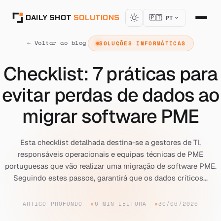
DAILY SHOT
SOLUTIONS
🇵🇹 PT
← Voltar ao blog
SOLUÇÕES INFORMÁTICAS
Checklist: 7 práticas para
evitar perdas de dados ao
migrar software PME
Esta checklist detalhada destina-se a gestores de TI,
responsáveis operacionais e equipas técnicas de PME
portuguesas que vão realizar uma migração de software PME.
Seguindo estes passos, garantirá que os dados críticos...
ARTIGO PROFUNDO
6 MIN LEITURA
30/06/2026