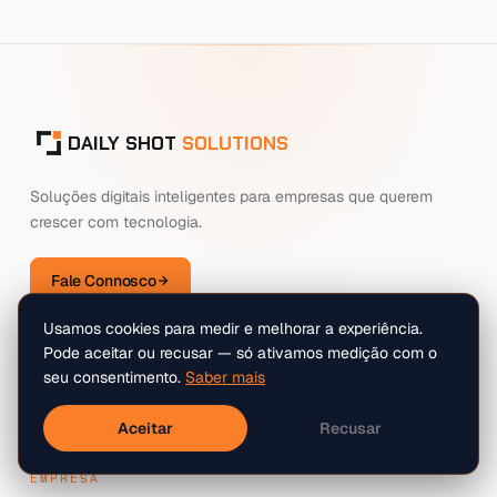
DAILY SHOT
SOLUTIONS
Soluções digitais inteligentes para empresas que querem
crescer com tecnologia.
Fale Connosco
Usamos cookies para medir e melhorar a experiência.
SERVIÇOS
Pode aceitar ou recusar — só ativamos medição com o
seu consentimento.
Saber mais
Desenvolvimento Web
Automação Inteligente
Soluções Informáticas
Aceitar
Recusar
EMPRESA