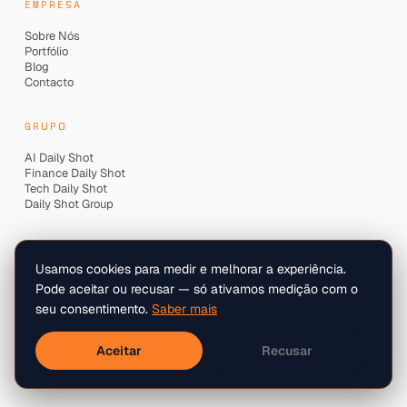
EMPRESA
Sobre Nós
Portfólio
Blog
Contacto
GRUPO
AI Daily Shot
Finance Daily Shot
Tech Daily Shot
Daily Shot Group
LEGAL
Usamos cookies para medir e melhorar a experiência.
Termos e Condições
Pode aceitar ou recusar — só ativamos medição com o
Política de Privacidade
seu consentimento.
Saber mais
Política de Cookies
📖 Livro de Reclamações
Aceitar
Recusar