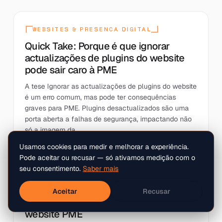
WEBSITES & PRESENCA DIGITAL
Quick Take: Porque é que ignorar
actualizações de plugins do website
pode sair caro à PME
A tese Ignorar as actualizações de plugins do website
é um erro comum, mas pode ter consequências
graves para PME. Plugins desactualizados são uma
porta aberta a falhas de segurança, impactando não
só a imagem da...
Usamos cookies para medir e melhorar a experiência.
Pode aceitar ou recusar — só ativamos medição com o
seu consentimento.
Saber mais
WEBSITES & PRESENCA DIGITAL
Como recuperar contactos perdidos
Aceitar
Recusar
por problemas nos formulários do
website PME