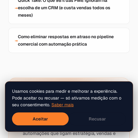
Quick Take: O que 98% das PME ignoram na
escolha de um CRM (e custa vendas todos os
meses)
Como eliminar respostas em atraso no pipeline
comercial com automação prática
Usamos cookies para medir e melhorar a experiência.
DAILY SHOT SOLUTIONS
Pode aceitar ou recusar — só ativamos medição com o
Quer transformar isto num
seu consentimento.
Saber mais
sistema real?
Aceitar
Recusar
Criamos websites, backoffices, CRMs e
automações que ligam estratégia, vendas e