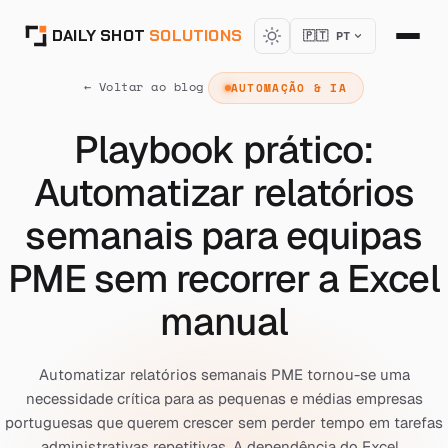
DAILY SHOT
SOLUTIONS
🇵🇹 PT
← Voltar ao blog
AUTOMAÇÃO & IA
Playbook prático:
Automatizar relatórios
semanais para equipas
PME sem recorrer a Excel
manual
Automatizar relatórios semanais PME tornou-se uma
necessidade crítica para as pequenas e médias empresas
portuguesas que querem crescer sem perder tempo em tarefas
administrativas repetitivas. A dependência do Excel...