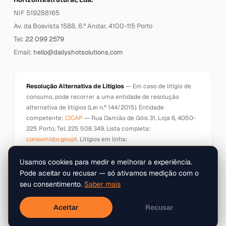
NIF 519288165
Av. da Boavista 1588, 6.º Andar, 4100-115 Porto
Tel:
22 099 2579
Email:
hello@dailyshotsolutions.com
Resolução Alternativa de Litígios
— Em caso de litígio de
consumo, pode recorrer a uma entidade de resolução
alternativa de litígios (Lei n.º 144/2015). Entidade
competente:
CICAP
— Rua Damião de Góis 31, Loja 6, 4050-
225 Porto, Tel. 225 508 349. Lista completa:
consumidor.gov.pt
. Litígios em linha:
ec.europa.eu/consumers/odr
.
Usamos cookies para medir e melhorar a experiência.
Pode aceitar ou recusar — só ativamos medição com o
seu consentimento.
Saber mais
Horizontestrutural, Lda.
© 2026 Daily Shot Solutions ·
· NIF
Aceitar
Recusar
519288165
Todos os direitos reservados.