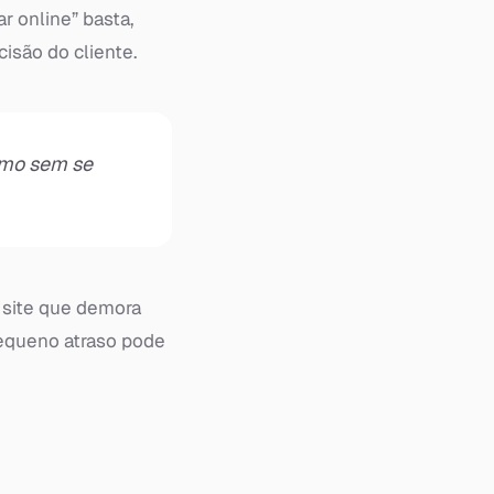
r online” basta,
isão do cliente.
smo sem se
 site que demora
pequeno atraso pode