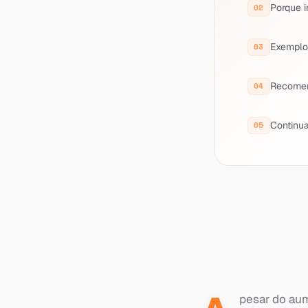
Porque i
Exemplo 
Recome
Continua
pesar do aum