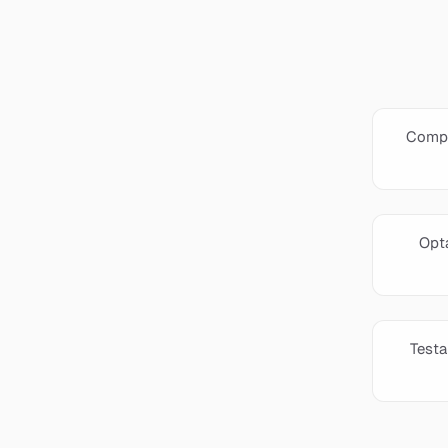
Compr
Opta
Testa