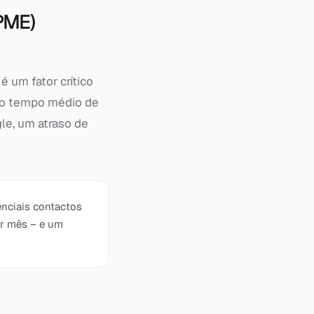
PME)
 um fator crítico
z o tempo médio de
le, um atraso de
enciais contactos
or mês – e um