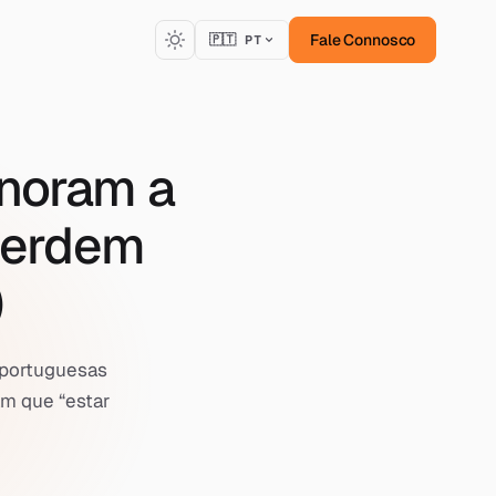
Fale Connosco
🇵🇹 PT
gnoram a
perdem
)
 portuguesas
am que “estar