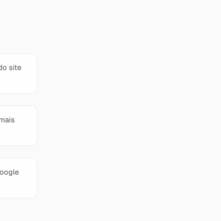
o site
 mais
Google