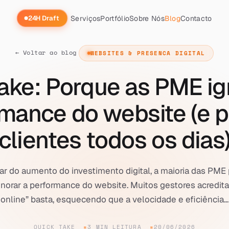
Serviços
Portfólio
Sobre Nós
Blog
Contacto
24H Draft
← Voltar ao blog
WEBSITES & PRESENCA DIGITAL
ake: Porque as PME i
rmance do website (e 
clientes todos os dias
ar do aumento do investimento digital, a maioria das PME
gnorar a performance do website. Muitos gestores acredit
online” basta, esquecendo que a velocidade e eficiência...
QUICK TAKE
3 MIN LEITURA
20/06/2026