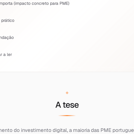
mporta (impacto concreto para PME)
prático
ndação
r a ler
A tese
ento do investimento digital, a maioria das PME portugue