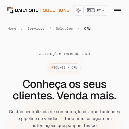
DAILY SHOT
SOLUTIONS
🇵🇹 PT
Home
/
Serviços
/
Soluções
/
CRM
← SOLUÇÕES INFORMÁTICAS
[ SOLUCOES : CRM ]
SOL-01 · CRM
Conheça os seus
clientes. Venda mais.
Gestão centralizada de contactos, leads, oportunidades
e pipeline de vendas — tudo num só lugar com
automações que poupam tempo.