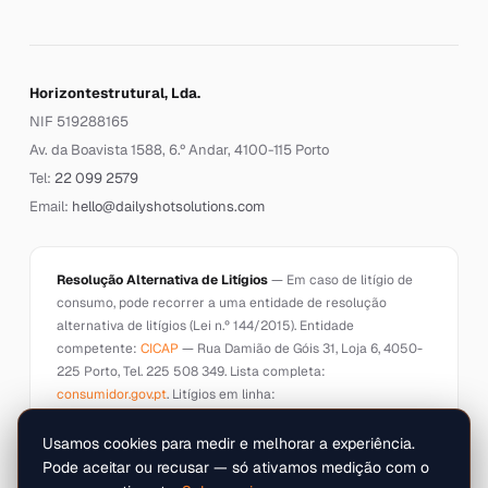
Horizontestrutural, Lda.
NIF 519288165
Av. da Boavista 1588, 6.º Andar, 4100-115 Porto
Tel:
22 099 2579
Email:
hello@dailyshotsolutions.com
Resolução Alternativa de Litígios
— Em caso de litígio de
consumo, pode recorrer a uma entidade de resolução
alternativa de litígios (Lei n.º 144/2015). Entidade
competente:
CICAP
— Rua Damião de Góis 31, Loja 6, 4050-
225 Porto, Tel. 225 508 349. Lista completa:
consumidor.gov.pt
. Litígios em linha:
ec.europa.eu/consumers/odr
.
Usamos cookies para medir e melhorar a experiência.
Pode aceitar ou recusar — só ativamos medição com o