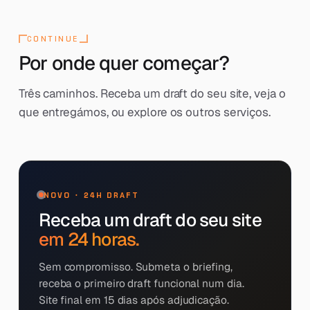
CONTINUE
Por onde quer começar?
Três caminhos. Receba um draft do seu site, veja o
que entregámos, ou explore os outros serviços.
NOVO · 24H DRAFT
Receba um draft do seu site
em 24 horas.
Sem compromisso. Submeta o briefing,
receba o primeiro draft funcional num dia.
Site final em 15 dias após adjudicação.