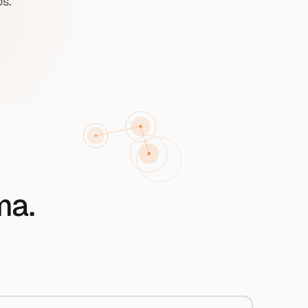
s.
ma.