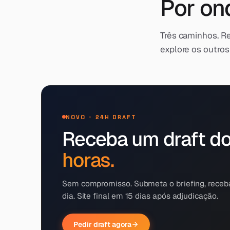
Por on
Três caminhos. Re
explore os outros
NOVO · 24H DRAFT
Receba um draft do
horas.
Sem compromisso. Submeta o briefing, receba
dia. Site final em 15 dias após adjudicação.
Pedir draft agora