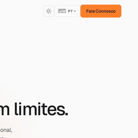
Fale Connosco
🇵🇹 PT
 limites.
onal,