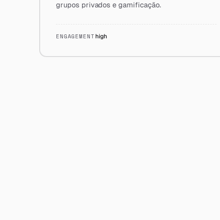
grupos privados e gamificação.
ENGAGEMENT
high
ON ]
[ EXAMPLES : 01 ]