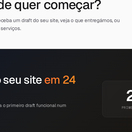
de quer começar?
ceba um draft do seu site, veja o que entregámos, ou
 serviços.
 seu site
em 24
 o primeiro draft funcional num
PRIM