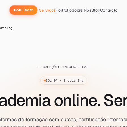
Serviços
Portfólio
Sobre Nós
Blog
Contacto
24H Draft
arning
← SOLUÇÕES INFORMÁTICAS
SOL-04 · E-Learning
ademia online. Sem
aformas de formação com cursos, certificação internaci