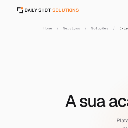
DAILY SHOT
SOLUTIONS
Home
/
Serviços
/
Soluções
/
E-Le
[ SOLUCOES : ELEARNING ]
A sua ac
Plat