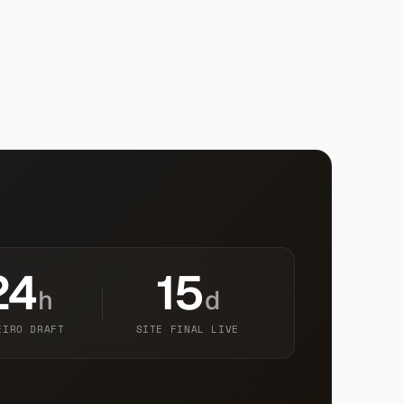
24
15
h
d
EIRO DRAFT
SITE FINAL LIVE