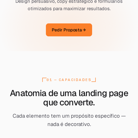
Design persuasivo, copy estratégico e formulários
otimizados para maximizar resultados.
Pedir Proposta
01 — CAPACIDADES
[ SECTION : 01 ]
Anatomia de uma landing page
que converte.
Cada elemento tem um propósito específico —
nada é decorativo.