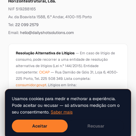
Horizontestrutural, Lda.
NIF 519288165
Av. da Boavista 1588, 6.º Andar, 4100-115 Porto
Tel:
22 099 2579
Email:
hello@dailyshotsolutions.com
Resolução Alternativa de Litígios
— Em caso de litígio de
consumo, pode recorrer a uma entidade de resolução
alternativa de litígios (Lei n.º 144/2015). Entidade
competente:
CICAP
— Rua Damião de Góis 31, Loja 6, 4050-
225 Porto, Tel. 225 508 349. Lista completa:
consumidor.gov.pt
. Litígios em linha:
ec.europa.eu/consumers/odr
.
Usamos cookies para medir e melhorar a experiência.
Pode aceitar ou recusar — só ativamos medição com o
seu consentimento.
Saber mais
Horizontestrutural, Lda.
© 2026 Daily Shot Solutions ·
· NIF
Aceitar
Recusar
519288165
Todos os direitos reservados.