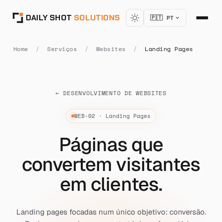
DAILY SHOT
SOLUTIONS
🇵🇹 PT
Home
/
Serviços
/
Websites
/
Landing Pages
← DESENVOLVIMENTO DE WEBSITES
[ WEBSITES : LANDING_PAGES ]
WEB-02 · Landing Pages
Páginas que
convertem visitantes
em clientes.
Landing pages focadas num único objetivo: conversão.