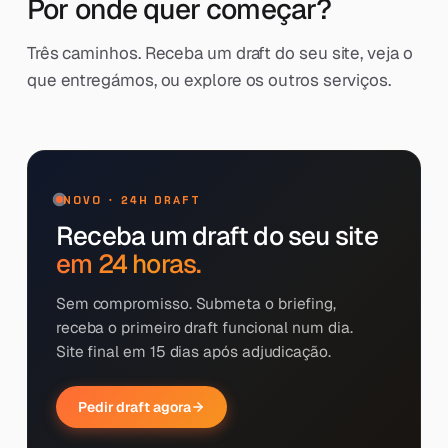
Por onde quer começar?
Três caminhos. Receba um draft do seu site, veja o
que entregámos, ou explore os outros serviços.
NOVO · 24H DRAFT
Receba um draft do seu site
em 24 horas.
Sem compromisso. Submeta o briefing,
receba o primeiro draft funcional num dia.
Site final em 15 dias após adjudicação.
Pedir draft agora