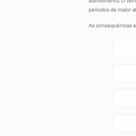
atendimento. O tem
períodos de maior af
As consequências e