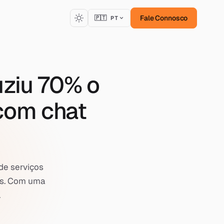
Fale Connosco
🇵🇹 PT
uziu 70% o
 com chat
de serviços
as. Com uma
.