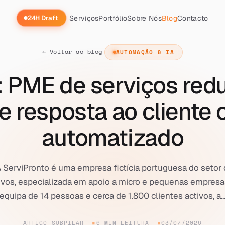
Serviços
Portfólio
Sobre Nós
Blog
Contacto
24H Draft
← Voltar ao blog
AUTOMAÇÃO & IA
: PME de serviços red
 resposta ao cliente
automatizado
 ServiPronto é uma empresa fictícia portuguesa do setor 
tivos, especializada em apoio a micro e pequenas empres
equipa de 14 pessoas e cerca de 1.800 clientes activos, a..
ARTIGO SUBPILAR
6 MIN LEITURA
03/07/2026