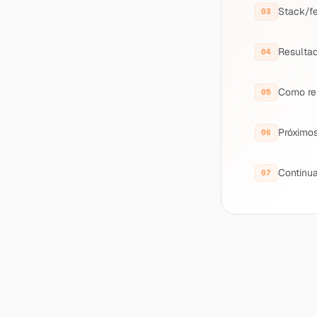
Stack/f
Resulta
Como re
Próximos
Continua