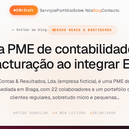
Serviços
Portfólio
Sobre Nós
Blog
Contacto
24H Draft
← Voltar ao blog
CASOS REAIS & BASTIDORES
PME de contabilidad
facturação ao integrar
ontas & Resultados, Lda. (empresa fictícia), é uma PME d
sediada em Braga, com 22 colaboradores e um portefólio 
clientes regulares, sobretudo micro e pequenas...
ARTIGO SUBPILAR
6 MIN LEITURA
25/06/2026