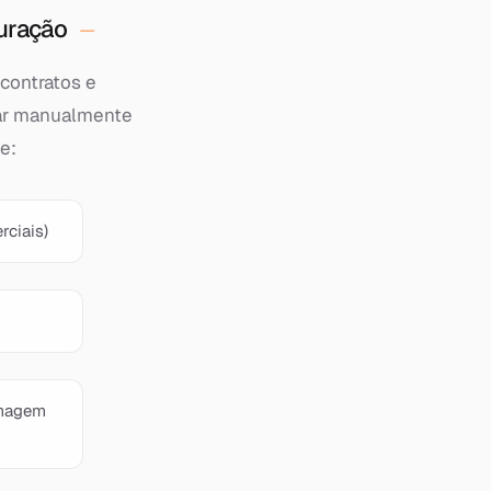
turação
contratos e
tar manualmente
e:
rciais)
imagem