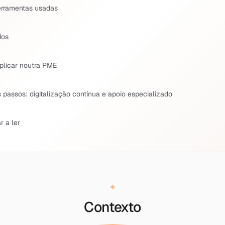
erramentas usadas
dos
plicar noutra PME
 passos: digitalização contínua e apoio especializado
r a ler
Contexto