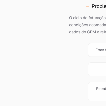
Proble
O ciclo de faturaçã
condições acordada
dados do CRM e rein
Erros 
Retra