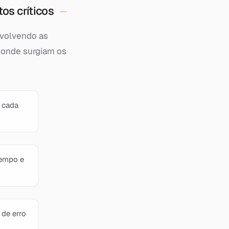
os críticos
nvolvendo as
o, onde surgiam os
 cada
tempo e
de erro