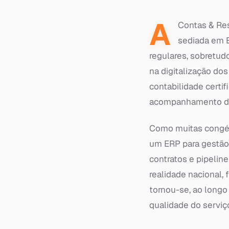
A
Contas & Res
sediada em B
regulares, sobretud
na digitalização do
contabilidade certi
acompanhamento de
Como muitas congén
um ERP para gestão 
contratos e pipelin
realidade nacional,
tornou-se, ao longo 
qualidade do serviç