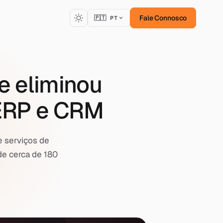
Fale Connosco
🇵🇹 PT
e eliminou
 ERP e CRM
e serviços de
de cerca de 180