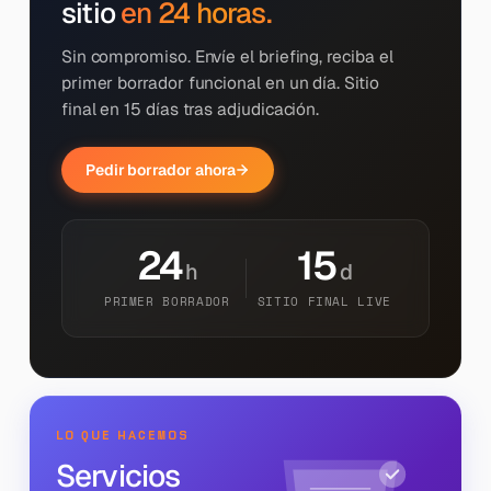
sitio
en 24 horas.
Sin compromiso. Envíe el briefing, reciba el
primer borrador funcional en un día. Sitio
final en 15 días tras adjudicación.
Pedir borrador ahora
24
15
h
d
PRIMER BORRADOR
SITIO FINAL LIVE
LO QUE HACEMOS
Servicios