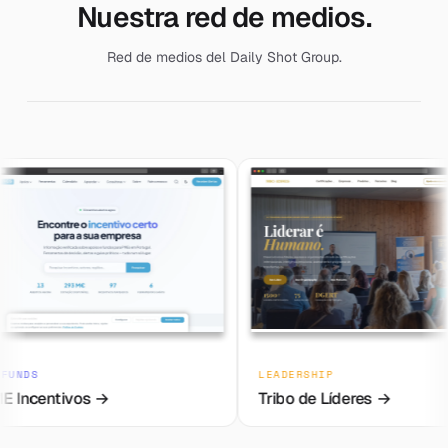
Nuestra red de medios.
Red de medios del Daily Shot Group.
AD
CONSULTING
Ph
Macro Consulting →