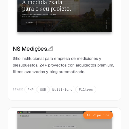
📐
NS Medições
Sitio institucional para empresa de mediciones y
presupuestos. 24+ proyectos con arquitectos premium,
filtros avanzados y blog automatizado.
PHP
SSR
Multi-lang
Filtros
STACK
AI Pipeline