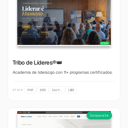
👑
Tribo de Líderes®
Academia de liderazgo con 11+ programas certificados.
PHP
SSR
Cert.
LMS
STACK
Corporate