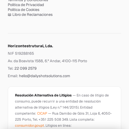
Política de Privacidad
Política de Cookies
📖 Libro de Reclamaciones
Horizontestrutural, Lda.
NIF 519288165
Av. da Boavista 1588, 6.º Andar, 4100-115 Porto
Tel:
22 099 2579
Email:
hello@dailyshotsolutions.com
Resolución Alternativa de Litigios
— En caso de litigio de
consumo, puede recurrir a una entidad de resolución
alternativa de litigios (Ley n.º 144/2015). Entidad
competente:
CICAP
— Rua Damião de Góis 31, Loja 6, 4050-
225 Porto, Tel. +351 225 508 349. Lista completa:
consumidor.gov.pt
. Litigios en línea: