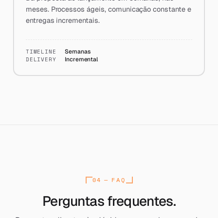
meses. Processos ágeis, comunicação constante e
entregas incrementais.
TIMELINE
Semanas
DELIVERY
Incremental
Y
N
—
— F
R
E
Q
U
E
T
L
A
S
K
E
D
04 — FAQ
REF:
FAQ
Perguntas frequentes.