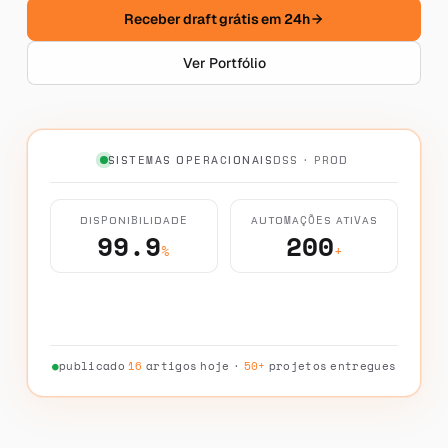
Receber draft grátis em 24h
Ver Portfólio
SISTEMAS OPERACIONAIS
DSS · PROD
DISPONIBILIDADE
AUTOMAÇÕES ATIVAS
99.9
200
%
+
●
publicado
16
artigos hoje ·
50+
projetos entregues