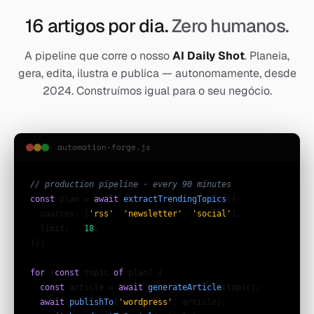
16 artigos por dia.
Zero humanos.
A pipeline que corre o nosso
AI Daily Shot
. Planeia,
gera, edita, ilustra e publica — autonomamente, desde
2024. Construímos igual para o seu negócio.
automation-forge.js
// production pipeline · every 90 minutes
const
 plan = 
await
extractTrendingTopics
({

  sources: [
'rss'
, 
'newsletter'
, 
'social'
],

  limit:   
18
,

});

for
 (
const
 topic 
of
 plan) {

const
 article = 
await
generateArticle
(topic);

await
publishTo
(
'wordpress'
, article);
