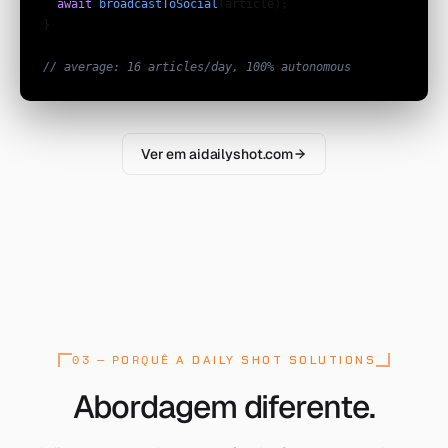
await
broadcastToSocial
(article);

}

// average: 16 articles/day, 100% autonomous
Ver em aidailyshot.com
03 — PORQUÊ A DAILY SHOT SOLUTIONS
[ WHY US : 06 REASONS ]
Abordagem diferente.